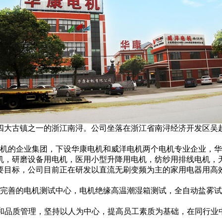
大古镇之一的浙江南浔。公司坐落在浙江省南浔经济开发区吴越
电机的企业集团，下设华康电机和威洋电机两个电机专业企业，华
机，研磨设备用电机，医用小型升降用电机，纺纱用排线电机，
要目标，公司目前正在研发以直流无刷变频为主的家用电器用高
善的电机测试中心，电机绝缘高温潮湿箱测试，全自动盐雾试
质管理，坚持以人为中心，提高员工素质为基础，在同行业中率先通