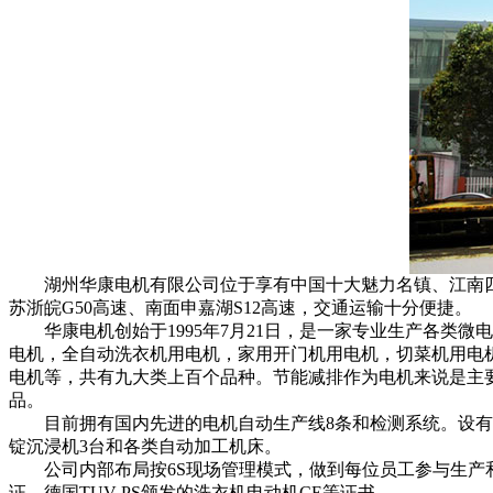
湖州华康电机有限公司位于享有中国十大魅力名镇、江南四
苏浙皖G50高速、南面申嘉湖S12高速，交通运输十分便捷。
华康电机创始于1995年7月21日，是一家专业生产各类微
电机，全自动洗衣机用电机，家用开门机用电机，切菜机用电
电机等，共有九大类上百个品种。节能减排作为电机来说是主
品。
目前拥有国内先进的电机自动生产线8条和检测系统。设有完
锭沉浸机3台和各类自动加工机床。
公司内部布局按6S现场管理模式，做到每位员工参与生产和品
证、德国TUV PS颁发的洗衣机电动机CE等证书。