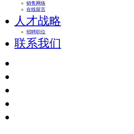
销售网络
在线留言
人才战略
招聘职位
联系我们